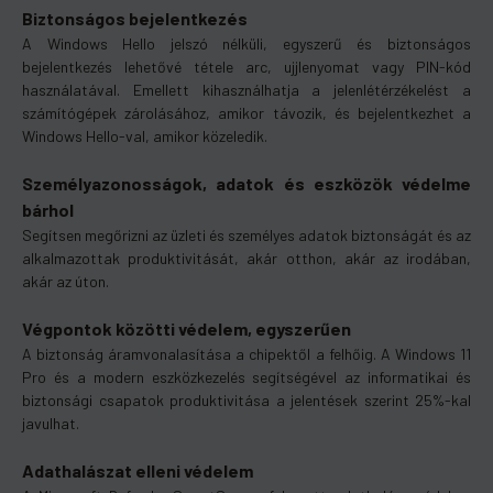
Biztonságos bejelentkezés
A Windows Hello jelszó nélküli, egyszerű és biztonságos
bejelentkezés lehetővé tétele arc, ujjlenyomat vagy PIN-kód
használatával. Emellett kihasználhatja a jelenlétérzékelést a
számítógépek zárolásához, amikor távozik, és bejelentkezhet a
Windows Hello-val, amikor közeledik.
Személyazonosságok, adatok és eszközök védelme
bárhol
Segítsen megőrizni az üzleti és személyes adatok biztonságát és az
alkalmazottak produktivitását, akár otthon, akár az irodában,
akár az úton.
Végpontok közötti védelem, egyszerűen
A biztonság áramvonalasítása a chipektől a felhőig. A Windows 11
Pro és a modern eszközkezelés segítségével az informatikai és
biztonsági csapatok produktivitása a jelentések szerint 25%-kal
javulhat.
Adathalászat elleni védelem