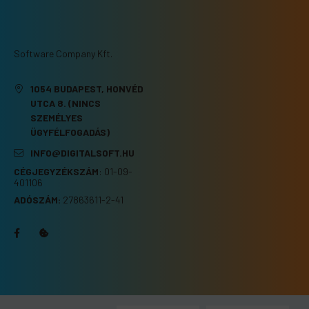
Software Company Kft.
1054 BUDAPEST, HONVÉD
UTCA 8. (NINCS
SZEMÉLYES
ÜGYFÉLFOGADÁS)
INFO@DIGITALSOFT.HU
CÉGJEGYZÉKSZÁM
:
01-09-
401106
ADÓSZÁM:
27863611-2-41