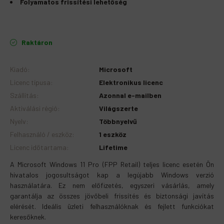
Folyamatos frissítési lehetőség
Raktáron
Kiadó
:
Microsoft
Licenc típusa
:
Elektronikus licenc
Szállítás
:
Azonnal e-mailben
Aktiválási régió
:
Világszerte
Nyelv
:
Többnyelvű
Felhasználó / eszköz
:
1 eszköz
Licenc időtartama
:
Lifetime
A Microsoft Windows 11 Pro (FPP Retail) teljes licenc esetén Ön
hivatalos jogosultságot kap a legújabb Windows verzió
használatára. Ez nem előfizetés, egyszeri vásárlás, amely
garantálja az összes jövőbeli frissítés és biztonsági javítás
elérését. Ideális üzleti felhasználóknak és fejlett funkciókat
keresőknek.