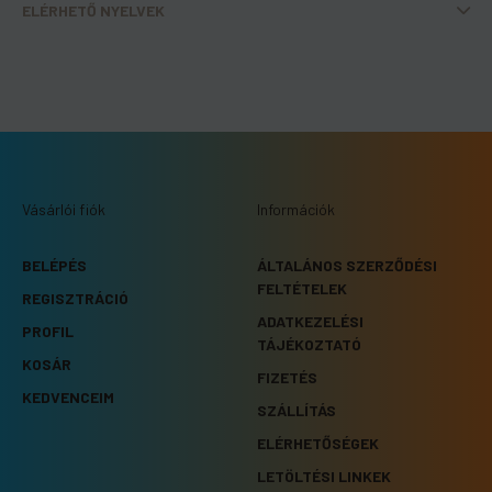
ELÉRHETŐ NYELVEK
Vásárlói fiók
Információk
BELÉPÉS
ÁLTALÁNOS SZERZŐDÉSI
FELTÉTELEK
REGISZTRÁCIÓ
ADATKEZELÉSI
PROFIL
TÁJÉKOZTATÓ
KOSÁR
FIZETÉS
KEDVENCEIM
SZÁLLÍTÁS
ELÉRHETŐSÉGEK
LETÖLTÉSI LINKEK