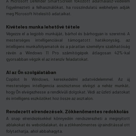
A Microsoft Defender SmartScreen fokozott adathalász-védelem
figyelmezteti a felhasználókat, ha rosszindulatú webhelyen adják
meg Microsoft hitelesítő adataikat.
Kivételes munka lehetővé tétele
Végezze el a legjobb munkáját, bárhol és bárhogyan is szeretné. A
mesterséges intelligenciával támogatott hatékonyság, az
intelligens munkafolyamatok és a páratlan személyre szabhatóság
révén a Windows 11 Pro számítógépek átlagosan 42%-kal
gyorsabban végzik el az intenzív feladatokat.
AI az Ön szolgálatában
Copilot In Windows, kereskedelmi adatvédelemmel. Az új
mesterséges intelligencia asszisztense elvégzi a nehéz munkát,
hogy Ön elvégezhesse a rendkívüli dolgokat. Védi az üzleti adatokat
és intelligens eszközöket hoz össze az asztalon.
Rendezett elrendezések. Zökkenőmentes redokkolás
A snap elrendezésekkel könnyedén rendszerezheti a megnyitott
ablakokat és weboldalakat, és a zökkenőmentes újraindítással ott
folytathatja, ahol abbahagyta.