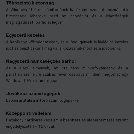
Többszintű biztonság
A Windows 11 Pro számítógépek hatékony, azonnal használható
biztonsága lehetővé teszi az innovációt és a lehetőségek
megragadását, bárhol is legyen.
Egyszerű kezelés
A hatékony, költséghatékony és a jövő igényeit is kielégítő kezelés
időt és pénzt takarít meg vállalkozásának most és a jövőben is.
Nagyszerű munkavégzés bárhol
Az AI-alapú élmények, az intelligens munkafolyamatok és a
páratlan személyre szabás révén csapata mindent megtehet egy
Windows 11 Pro számítógépen.
Jövőkész számítógépek
Lépjen új utakra úttörő számítógépekkel.
Középponti védelem
Hatékony hardveres védelem a beépített és alapértelmezés szerint
engedélyezett TPM 2.0-val.