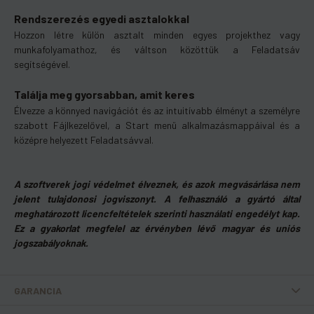
Rendszerezés egyedi asztalokkal
Hozzon létre külön asztalt minden egyes projekthez vagy
munkafolyamathoz, és váltson közöttük a Feladatsáv
segítségével.
Találja meg gyorsabban, amit keres
Élvezze a könnyed navigációt és az intuitívabb élményt a személyre
szabott Fájlkezelővel, a Start menü alkalmazásmappáival és a
középre helyezett Feladatsávval.
A szoftverek jogi védelmet élveznek, és azok megvásárlása nem
jelent tulajdonosi jogviszonyt. A felhasználó a gyártó által
meghatározott licencfeltételek szerinti használati engedélyt kap.
Ez a gyakorlat megfelel az érvényben lévő magyar és uniós
jogszabályoknak.
GARANCIA