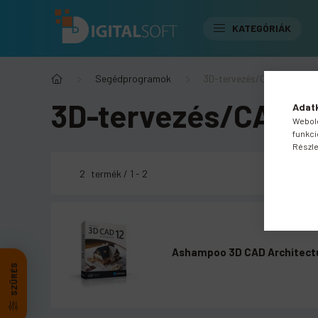
KATEGÓRIÁK
Segédprogramok
3D-tervezés/CAD
3D-tervezés/CAD
Adatk
Webold
funkci
Részle
2
termék
1
2
Ashampoo 3D CAD Architectur
SZŰRÉS