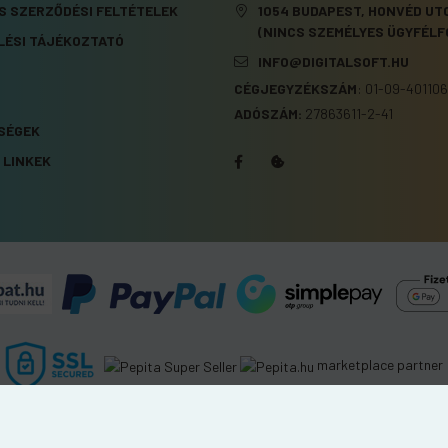
S SZERZŐDÉSI FELTÉTELEK
1054 BUDAPEST, HONVÉD UTC
(NINCS SZEMÉLYES ÜGYFÉLF
LÉSI TÁJÉKOZTATÓ
INFO@DIGITALSOFT.HU
CÉGJEGYZÉKSZÁM
:
01-09-401106
S
ADÓSZÁM:
27863611-2-41
SÉGEK
 LINKEK
marketplace partner