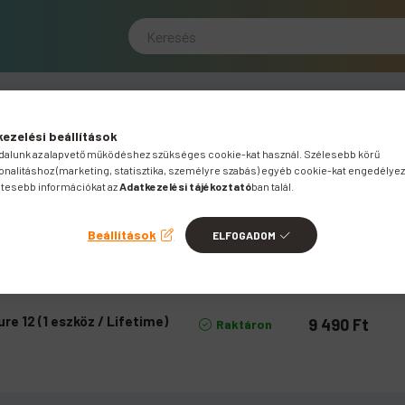
ezelési beállítások
alunk az alapvető működéshez szükséges cookie-kat használ. Szélesebb körű
onalitáshoz (marketing, statisztika, személyre szabás) egyéb cookie-kat engedélyez
tesebb információkat az
Adatkezelési tájékoztató
ban talál.
Beállítások
ELFOGADOM
e 12 (1 eszköz / Lifetime)
9 490
Ft
Raktáron