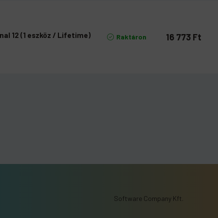
l 12 (1 eszköz / Lifetime)
16 773
Ft
Raktáron
Software Company Kft.