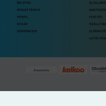
BELÉPÉS
ÁLTALÁNO
REGISZTRÁCIÓ
ADATKEZE
PROFIL
FIZETÉS
KOSÁR
SZÁLLÍTÁ
KEDVENCEIM
ELÉRHETŐ
LETÖLTÉSI
Árukereső.hu