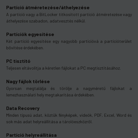
Partíció átméretezése/áthelyezése
A partíció vagy a BitLocker titkosított partíció átméretezése vagy
áthelyezése szabadon, adatvesztés nélkül.
Partíciók egyesítése
Két partíció egyesítése egy nagyobb partícióvá a partícióterület
bővítése érdekében.
PC tisztító
Teljesen eltávolítja a kéretlen fájlokat a PC megtisztításához.
Nagy fájlok törlése
Gyorsan megtalálja és törölje a nagyméretű fájlokat a
lemezhasználati hely megtakarítása érdekében.
Data Recovery
Minden típusú adat, köztük fényképek, videók, PDF, Excel, Word és
sok más adat helyreállítása a tárolóeszközről.
Partíció helyreállítása