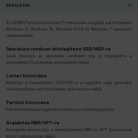
RÉSZLETEK
Az AOMEI Partition Assistant Professional a legjobb partíciókezelő
Windows 11, Windows 10, Windows 8.1/8 és Windows 7 operációs
rendszerekhez.
Operációs rendszer áttelepítése SSD/HDD-re
Csak klónozza az operációs rendszert egy új meghajtóra a
merevlemez frissítéséhez újratelepítés nélkül.
Lemez klónozása
Klónozza a merevlemezt SSD/HDD-re a nagyobb vagy gyorsabb
tárolóeszközre való frissítéshez adatvesztés nélkül.
Partíció klónozása
Partíció klónozása egyikről a másikra az adatmigrációhoz.
Átalakítás MBR/GPT-re
Könnyedén konvertálja a rendszerlemezt MBR és GPT formátumok
között adatvesztés nélkül.