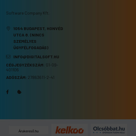
Software Company Kft.
1054 BUDAPEST, HONVÉD
UTCA 8. (NINCS
SZEMÉLYES
ÜGYFÉLFOGADÁS)
INFO@DIGITALSOFT.HU
CÉGJEGYZÉKSZÁM
:
01-09-
401106
ADÓSZÁM:
27863611-2-41
Árukereső.hu