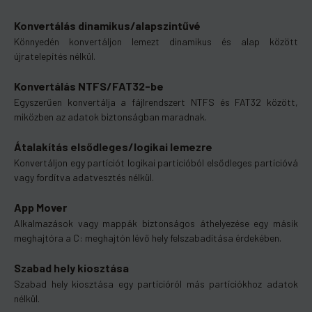
Konvertálás dinamikus/alapszintűvé
Könnyedén konvertáljon lemezt dinamikus és alap között
újratelepítés nélkül.
Konvertálás NTFS/FAT32-be
Egyszerűen konvertálja a fájlrendszert NTFS és FAT32 között,
miközben az adatok biztonságban maradnak.
Átalakítás elsődleges/logikai lemezre
Konvertáljon egy partíciót logikai partícióból elsődleges partícióvá
vagy fordítva adatvesztés nélkül.
App Mover
Alkalmazások vagy mappák biztonságos áthelyezése egy másik
meghajtóra a C: meghajtón lévő hely felszabadítása érdekében.
Szabad hely kiosztása
Szabad hely kiosztása egy partícióról más partíciókhoz adatok
nélkül.