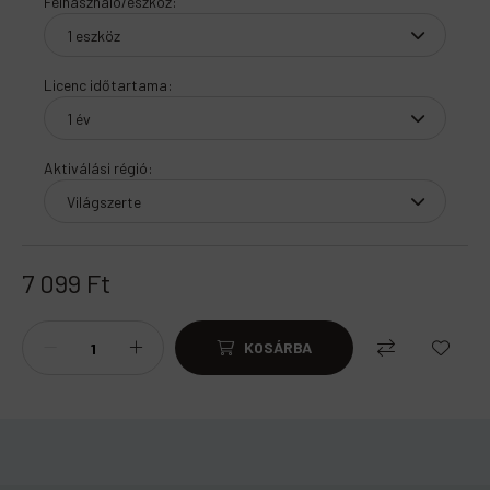
Felhasználó/eszköz
:
Licenc időtartama
:
Aktiválási régió
:
7 099
Ft
KOSÁRBA