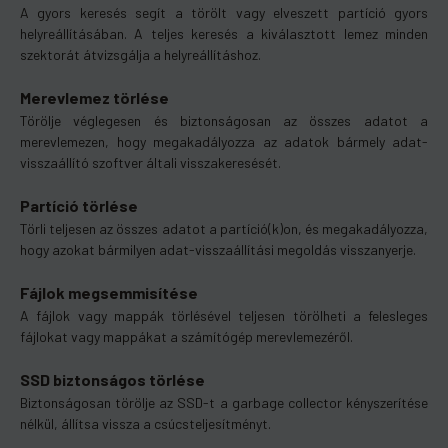
A gyors keresés segít a törölt vagy elveszett partíció gyors
helyreállításában. A teljes keresés a kiválasztott lemez minden
szektorát átvizsgálja a helyreállításhoz.
Merevlemez törlése
Törölje véglegesen és biztonságosan az összes adatot a
merevlemezen, hogy megakadályozza az adatok bármely adat-
visszaállító szoftver általi visszakeresését.
Partíció törlése
Törli teljesen az összes adatot a partíció(k)on, és megakadályozza,
hogy azokat bármilyen adat-visszaállítási megoldás visszanyerje.
Fájlok megsemmisítése
A fájlok vagy mappák törlésével teljesen törölheti a felesleges
fájlokat vagy mappákat a számítógép merevlemezéről.
SSD biztonságos törlése
Biztonságosan törölje az SSD-t a garbage collector kényszerítése
nélkül, állítsa vissza a csúcsteljesítményt.