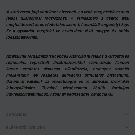
A szoftverek jogi védelmet élveznek, és azok megvásárlása nem
jelent tulajdonosi jogviszonyt. A felhasználó a gyártó által
meghatározott licencfeltételek szerinti használati engedélyt kap.
Ez a gyakorlat megfelel az érvényben lévő magyar és uniós
jogszabályoknak.
Az általunk forgalmazott licencek kizárólag hivatalos gyártóktól és
regionális, regisztrált disztribútoroktól származnak. Minden
licenc eredetét alaposan ellenőrizzük, érvényes számlát
mellékelünk, és részletes aktivációs útmutatót biztosítunk.
Garanciát vállalunk az eredetiségre és az aktiválás zavartalan
lebonyolítására. További kérdésekben kérjük, forduljon
ügyfélszolgálatunkhoz. Azonnali segítséggel, garanciával.
GARANCIA
ELÉRHETŐ NYELVEK