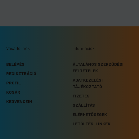
Vásárlói fiók
Információk
BELÉPÉS
ÁLTALÁNOS SZERZŐDÉSI
FELTÉTELEK
REGISZTRÁCIÓ
ADATKEZELÉSI
PROFIL
TÁJÉKOZTATÓ
KOSÁR
FIZETÉS
KEDVENCEIM
SZÁLLÍTÁS
ELÉRHETŐSÉGEK
LETÖLTÉSI LINKEK