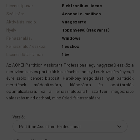
Licenc típusa
:
Elektronikus licenc
Szállítás
:
Azonnal e-mailben
Aktiválási régió
:
Világszerte
Nyelv
:
Többnyelvű (Magyar is)
Felhasználás
:
Windows
Felhasználó / eszköz
:
1 eszköz
Licenc időtartama
:
1 év
Az AOMEI Partition Assistant Professional egy nagyszerű eszköz a
merevlemezek és partíciók kezeléséhez, amely 1 eszközre érvényes, 1
évre szóló licencet biztosít. Hatékony megoldást nyújt partíciók
méretének módosítására, klónozásra és adattárolók
optimalizálásra. Ez a felhasználóbarát szoftver megbízható
választás mind otthoni, mind üzleti felhasználásra.
Verzió
: