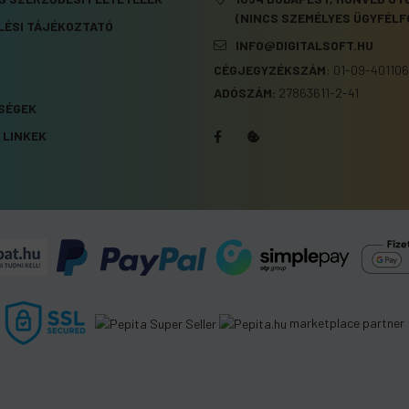
(NINCS SZEMÉLYES ÜGYFÉLF
LÉSI TÁJÉKOZTATÓ
INFO@DIGITALSOFT.HU
CÉGJEGYZÉKSZÁM
:
01-09-401106
S
ADÓSZÁM:
27863611-2-41
SÉGEK
 LINKEK
marketplace partner