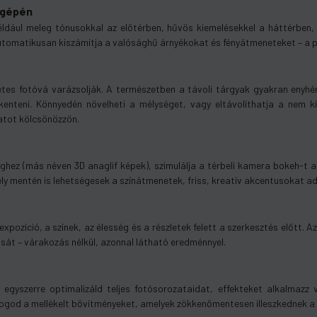
tógépén
például meleg tónusokkal az előtérben, hűvös kiemelésekkel a háttérben,
matikusan kiszámítja a valósághű árnyékokat és fényátmeneteket – a pr
letes fotóvá varázsolják. A természetben a távoli tárgyak gyakran eny
enteni. Könnyedén növelheti a mélységet, vagy eltávolíthatja a nem kív
atot kölcsönözzön.
ghez (más néven 3D anaglif képek), szimulálja a térbeli kamera bokeh-t 
ly mentén is lehetségesek a színátmenetek, friss, kreatív akcentusokat a
expozíció, a színek, az élesség és a részletek felett a szerkesztés előtt. A
sát – várakozás nélkül, azonnal látható eredménnyel.
 egyszerre optimalizáld teljes fotósorozataidat, effekteket alkalmazz
fogod a mellékelt bővítményeket, amelyek zökkenőmentesen illeszkednek