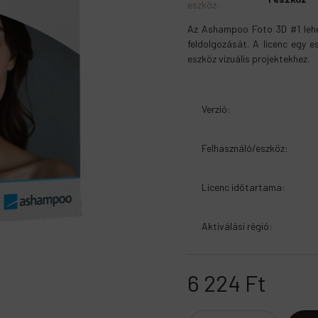
eszköz
:
Az Ashampoo Foto 3D #1 lehe
feldolgozását. A licenc egy e
eszköz vizuális projektekhez.
Verzió
:
Felhasználó/eszköz
:
Licenc időtartama
:
Aktiválási régió
:
6 224
Ft