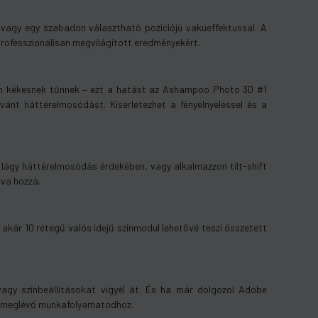
 vagy egy szabadon választható pozíciójú vakueffektussal. A
ofesszionálisan megvilágított eredményekért.
hén kékesnek tűnnek – ezt a hatást az Ashampoo Photo 3D #1
ánt háttérelmosódást. Kísérletezhet a fényelnyeléssel és a
a lágy háttérelmosódás érdekében, vagy alkalmazzon tilt-shift
dva hozzá.
z akár 10 rétegű valós idejű színmodul lehetővé teszi összetett
 vagy színbeállításokat vigyél át. És ha már dolgozol Adobe
 a meglévő munkafolyamatodhoz.