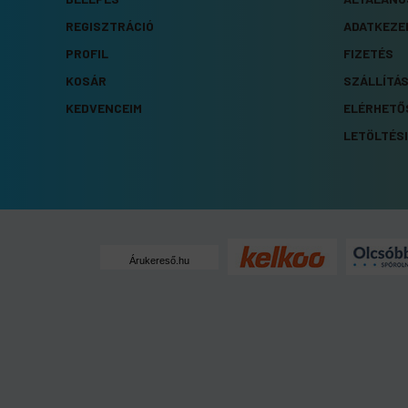
REGISZTRÁCIÓ
ADATKEZE
PROFIL
FIZETÉS
KOSÁR
SZÁLLÍTÁ
KEDVENCEIM
ELÉRHETŐ
LETÖLTÉSI
Árukereső.hu