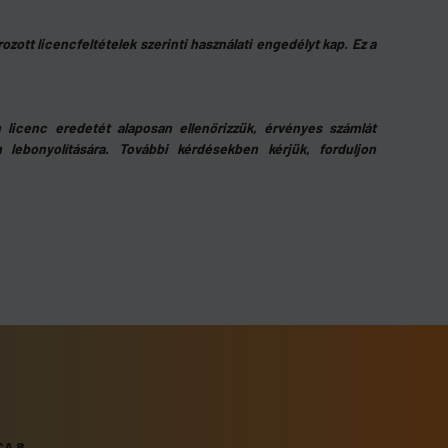
zott licencfeltételek szerinti használati engedélyt kap. Ez a
en licenc eredetét alaposan ellenőrizzük, érvényes számlát
n lebonyolítására. További kérdésekben kérjük, forduljon
A 8.