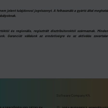
m jelent tulajdonosi jogviszonyt. A felhasználó a gyártó által meghatáro
abályoknak.
rtóktól és regionális, regisztrált disztribútoroktól származnak. Mind
unk. Garanciát vállalunk az eredetiségre és az aktiválás zavartala
Software Company Kft.
S SZERZŐDÉSI FELTÉTELEK
1054 BUDAPEST, HONVÉD UTC