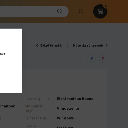
0
Előző termék
Következő termék
het.
o
Licenc típusa
:
Elektronikus licenc
-mailben
Aktiválási
Világszerte
régió
:
ű
Felhasználás
:
Windows
Licenc
Lifetime