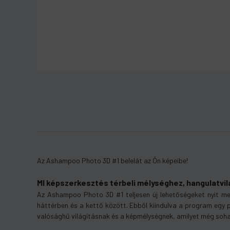
Az Ashampoo Photo 3D #1 belelát az Ön képeibe!
1 hó
támogatást adunk
MI képszerkesztés térbeli mélységhez, hangulatvi
aktiválják
Az Ashampoo Photo 3D #1 teljesen új lehetőségeket nyit meg
1 hónapot
háttérben és a kettő között. Ebből kiindulva a program egy po
valósághű világításnak és a képmélységnek, amilyet még soha