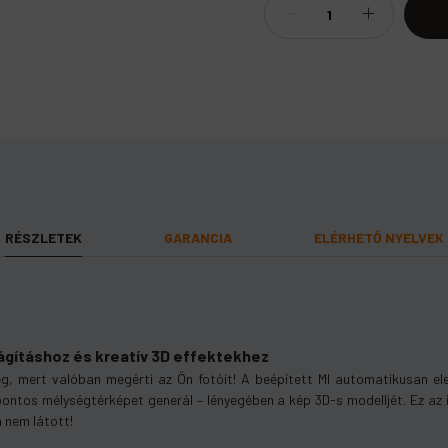
RÉSZLETEK
GARANCIA
ELÉRHETŐ NYELVEK
nap felhasználási időt biztosít.
teljes körű garanciát
lágításhoz és kreatív 3D effektekhez
, mert valóban megérti az Ön fotóit! A beépített MI automatikusan ele
ntos mélységtérképet generál – lényegében a kép 3D-s modelljét. Ez az in
 nem látott!