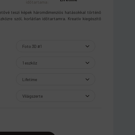
időtartama
:
tővé teszi képek háromdimenziós hatásokkal történő
szközre szól, korlátlan időtartamra. Kreatív kiegészítő