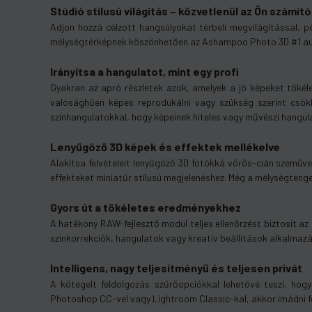
Stúdió stílusú világítás – közvetlenül az Ön számí
Adjon hozzá célzott hangsúlyokat térbeli megvilágítással, 
mélységtérképnek köszönhetően az Ashampoo Photo 3D #1 auto
Irányítsa a hangulatot, mint egy profi
Gyakran az apró részletek azok, amelyek a jó képeket töké
valósághűen képes reprodukálni vagy szükség szerint csökk
színhangulatokkal, hogy képeinek hiteles vagy művészi hangul
Lenyűgöző 3D képek és effektek mellékelve
Alakítsa felvételeit lenyűgöző 3D fotókká vörös-cián szemüve
effekteket miniatűr stílusú megjelenéshez. Még a mélységtenge
Gyors út a tökéletes eredményekhez
A hatékony RAW-fejlesztő modul teljes ellenőrzést biztosít az 
színkorrekciók, hangulatok vagy kreatív beállítások alkalmazá
Intelligens, nagy teljesítményű és teljesen privát
A kötegelt feldolgozás szűrőopciókkal lehetővé teszi, hogy
Photoshop CC-vel vagy Lightroom Classic-kal, akkor imádni 