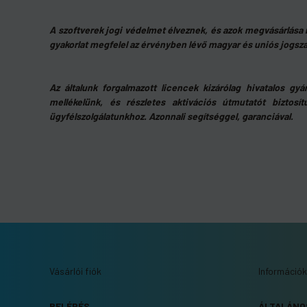
A szoftverek jogi védelmet élveznek, és azok megvásárlása ne
gyakorlat megfelel az érvényben lévő magyar és uniós jogsz
Az általunk forgalmazott licencek kizárólag hivatalos gyá
mellékelünk, és részletes aktivációs útmutatót biztosít
ügyfélszolgálatunkhoz. Azonnali segítséggel, garanciával.
Vásárlói fiók
Információk
BELÉPÉS
ÁLTALÁNO