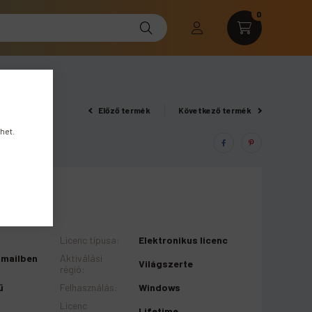
0
Előző termék
Következő termék
het.
o
Licenc típusa
:
Elektronikus licenc
-mailben
Aktiválási
Világszerte
régió
:
ű
Felhasználás
:
Windows
Licenc
Lifetime