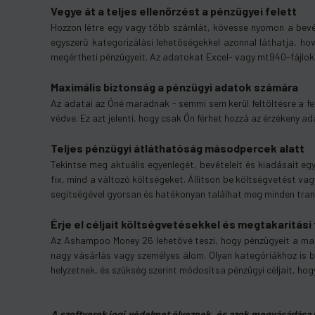
Vegye át a teljes ellenőrzést a pénzügyei felett
Hozzon létre egy vagy több számlát, kövesse nyomon a bevétel
egyszerű kategorizálási lehetőségekkel azonnal láthatja, hov
megértheti pénzügyeit. Az adatokat Excel- vagy mt940-fájlokbó
Maximális biztonság a pénzügyi adatok számára
Az adatai az Öné maradnak - semmi sem kerül feltöltésre a fe
védve. Ez azt jelenti, hogy csak Ön férhet hozzá az érzékeny 
Teljes pénzügyi átláthatóság másodpercek alatt
Tekintse meg aktuális egyenlegét, bevételeit és kiadásait eg
fix, mind a változó költségeket. Állítson be költségvetést v
segítségével gyorsan és hatékonyan találhat meg minden tranzak
Érje el céljait költségvetésekkel és megtakarítási
Az Ashampoo Money 26 lehetővé teszi, hogy pénzügyeit a maga
nagy vásárlás vagy személyes álom. Olyan kategóriákhoz is b
helyzetnek, és szükség szerint módosítsa pénzügyi céljait, h
A szoftverek jogi védelmet élveznek, és azok megvásárlása ne