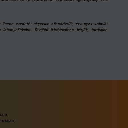
en licenc eredetét alaposan ellenőrizzük, érvényes számlát
n lebonyolítására. További kérdésekben kérjük, forduljon
A 8.
OGADÁS)