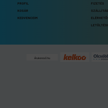
PROFIL
FIZETÉS
KOSÁR
SZÁLLÍTÁ
KEDVENCEIM
ELÉRHETŐ
LETÖLTÉSI
Árukereső.hu