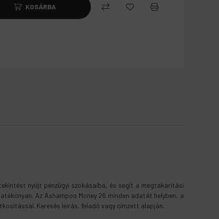
KOSÁRBA
ekintést nyújt pénzügyi szokásaiba, és segít a megtakarítási
 és hatékonyan. Az Ashampoo Money 26 minden adatát helyben, a
itkosítással. Keresés leírás, feladó vagy címzett alapján.