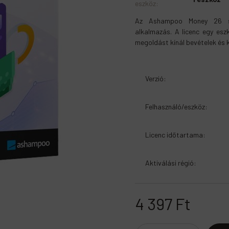
eszköz
:
Az Ashampoo Money 26 sz
alkalmazás. A licenc egy eszk
megoldást kínál bevételek és 
Verzió
:
Felhasználó/eszköz
:
Licenc időtartama
:
Aktiválási régió
:
4 397
Ft