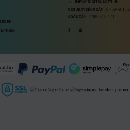
INFO@DIGITALSOFT.HU
CÉGJEGYZÉKSZÁM
:
01-09-401106
S
ADÓSZÁM:
27863611-2-41
SÉGEK
 LINKEK
marketplace partner