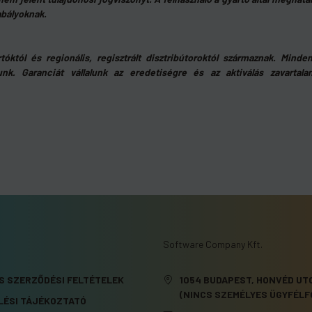
abályoknak.
rtóktól és regionális, regisztrált disztribútoroktól származnak. Mind
unk. Garanciát vállalunk az eredetiségre és az aktiválás zavartala
Software Company Kft.
S SZERZŐDÉSI FELTÉTELEK
1054 BUDAPEST, HONVÉD UTC
(NINCS SZEMÉLYES ÜGYFÉLF
LÉSI TÁJÉKOZTATÓ