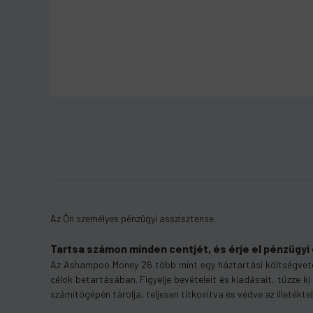
Az Ön személyes pénzügyi asszisztense.
1 hó
támogatást adunk
Tartsa számon minden centjét, és érje el pénzügyi 
aktiválják
Az Ashampoo Money 26 több mint egy háztartási költségvetés 
1 hónapot
célok betartásában. Figyelje bevételeit és kiadásait, tűzze 
számítógépén tárolja, teljesen titkosítva és védve az illetékte