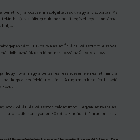
 bérleti díj, a közüzemi szolgáltatások vagy a biztosítás. Az
tekinthető, vizuális grafikonok segítségével egy pillantással
lhatja.
tógépén tárol, titkosítva és az Ön által választott jelszóval
ő más felhasználók sem férhetnek hozzá az Ön adataihoz.
tja, hogy hová megy a pénze, és részletesen elemezheti mind a
ssa, hogy a megfelelő úton jár-e. A rugalmas keresési funkció
 közül.
g azok célját, és válasszon céldátumot - legyen az nyaralás,
tver automatikusan nyomon követi a kiadásait. Maradjon ura a
zott licencfeltételek szerinti használati engedélyt kap. Ez a