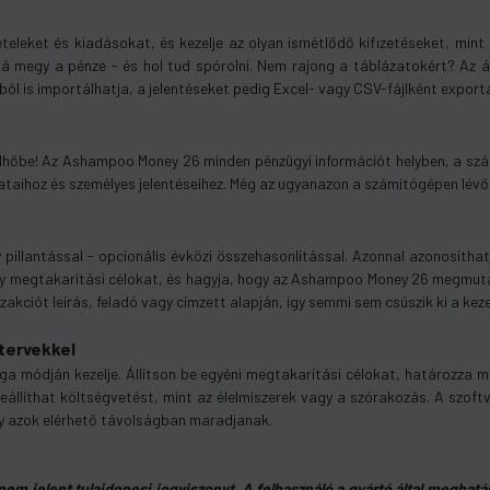
eket és kiadásokat, és kezelje az olyan ismétlődő kifizetéseket, mint a
á megy a pénze - és hol tud spórolni. Nem rajong a táblázatokért? Az át
l is importálhatja, a jelentéseket pedig Excel- vagy CSV-fájlként exportá
lhőbe! Az Ashampoo Money 26 minden pénzügyi információt helyben, a számí
adataihoz és személyes jelentéseihez. Még az ugyanazon a számítógépen lév
y pillantással - opcionális évközi összehasonlítással. Azonnal azonosítha
agy megtakarítási célokat, és hagyja, hogy az Ashampoo Money 26 megmuta
ciót leírás, feladó vagy címzett alapján, így semmi sem csúszik ki a kezei
 tervekkel
 módján kezelje. Állítson be egyéni megtakarítási célokat, határozza me
eállíthat költségvetést, mint az élelmiszerek vagy a szórakozás. A szof
ogy azok elérhető távolságban maradjanak.
m jelent tulajdonosi jogviszonyt. A felhasználó a gyártó által meghatáro