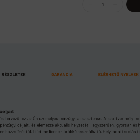
RÉSZLETEK
GARANCIA
ELÉRHETŐ NYELVEK
nap felhasználási időt biztosít.
teljes körű garanciát
céljait
tervező, ez az Ön személyes pénzügyi asszisztense. A szoftver mély bet
ki pénzügyi céljait, és elemezze aktuális helyzetét - egyszerűen, gyorsan
len hozzáféréstől. Lifetime licenc - örökké használható. Helyi adattárolás t