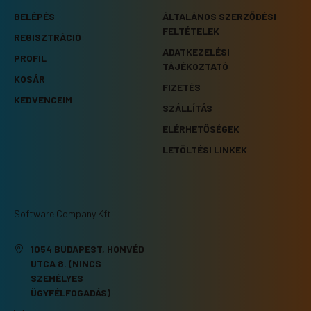
BELÉPÉS
ÁLTALÁNOS SZERZŐDÉSI
FELTÉTELEK
REGISZTRÁCIÓ
ADATKEZELÉSI
PROFIL
TÁJÉKOZTATÓ
KOSÁR
FIZETÉS
KEDVENCEIM
SZÁLLÍTÁS
ELÉRHETŐSÉGEK
LETÖLTÉSI LINKEK
Software Company Kft.
1054 BUDAPEST, HONVÉD
UTCA 8. (NINCS
SZEMÉLYES
ÜGYFÉLFOGADÁS)