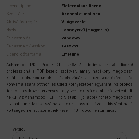
Licenc típusa
:
Elektronikus licenc
Szállítás
:
Azonnal e-mailben
Aktiválási régió
:
Világszerte
Nyelv
:
Többnyelvű (Magyar is)
Felhasználás
:
Windows
Felhasználó / eszköz
:
1 eszköz
Licenc időtartama
:
Lifetime
Ashampoo PDF Pro 5 (1 eszköz / Lifetime, örökös licenc)
professzionális PDF-kezelő szoftver, amely hatékony megoldást
kínál dokumentumok létrehozására, szerkesztésére és
konvertálására otthoni és üzleti környezetben egyaránt. Az örökös
licenc 1 eszközre érvényes, egyszeri aktiválással, előfizetési díj
nélkül. Az Ashampoo PDF Pro 5 stabil, jól áttekinthető megoldást
biztosít mindazok számára, akik hosszú távon, kiszámítható
költségek mellett szeretnék kezelni PDF-dokumentumaikat.
Verzió
: