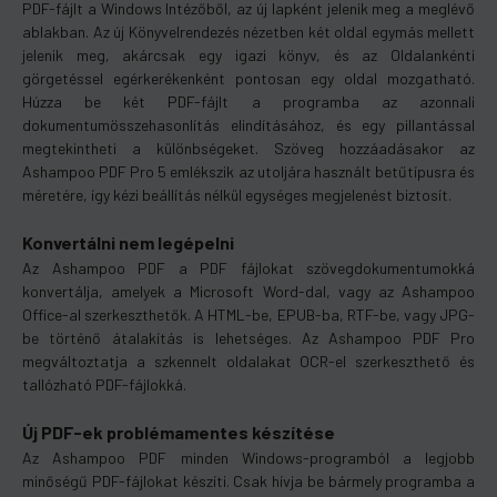
PDF-fájlt a Windows Intézőből, az új lapként jelenik meg a meglévő
ablakban. Az új Könyvelrendezés nézetben két oldal egymás mellett
jelenik meg, akárcsak egy igazi könyv, és az Oldalankénti
görgetéssel egérkerékenként pontosan egy oldal mozgatható.
Húzza be két PDF-fájlt a programba az azonnali
dokumentumösszehasonlítás elindításához, és egy pillantással
megtekintheti a különbségeket. Szöveg hozzáadásakor az
Ashampoo PDF Pro 5 emlékszik az utoljára használt betűtípusra és
méretére, így kézi beállítás nélkül egységes megjelenést biztosít.
Konvertálni nem legépelni
Az Ashampoo PDF a PDF fájlokat szövegdokumentumokká
konvertálja, amelyek a Microsoft Word-dal, vagy az Ashampoo
Office-al szerkeszthetők. A HTML-be, EPUB-ba, RTF-be, vagy JPG-
be történő átalakítás is lehetséges. Az Ashampoo PDF Pro
megváltoztatja a szkennelt oldalakat OCR-el szerkeszthető és
tallózható PDF-fájlokká.
Új PDF-ek problémamentes készítése
Az Ashampoo PDF minden Windows-programból a legjobb
minőségű PDF-fájlokat készíti. Csak hívja be bármely programba a