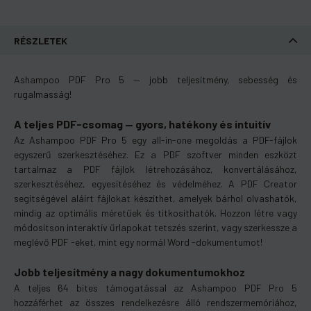
RÉSZLETEK
Ashampoo PDF Pro 5 — jobb teljesítmény, sebesség és
rugalmasság!
A teljes PDF-csomag — gyors, hatékony és intuitív
Az Ashampoo PDF Pro 5 egy all-in-one megoldás a PDF-fájlok
egyszerű szerkesztéséhez. Ez a PDF szoftver minden eszközt
tartalmaz a PDF fájlok létrehozásához, konvertálásához,
szerkesztéséhez, egyesítéséhez és védelméhez. A PDF Creator
segítségével aláírt fájlokat készíthet, amelyek bárhol olvashatók,
mindig az optimális méretűek és titkosíthatók. Hozzon létre vagy
módosítson interaktív űrlapokat tetszés szerint, vagy szerkessze a
meglévő PDF -eket, mint egy normál Word -dokumentumot!
Jobb teljesítmény a nagy dokumentumokhoz
A teljes 64 bites támogatással az Ashampoo PDF Pro 5
hozzáférhet az összes rendelkezésre álló rendszermemóriához,