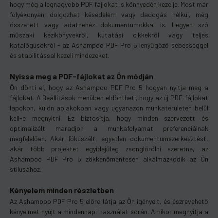
hogy még a legnagyobb PDF fájlokat is könnyedén kezelje. Most már
folyékonyan dolgozhat késedelem vagy dadogás nélkül, még
összetett vagy adatnehéz dokumentumokkal is. Legyen szó
műszaki kézikönyvekről, kutatási cikkekről vagy teljes
katalógusokról - az Ashampoo PDF Pro 5 lenyűgöző sebességgel
és stabilitással kezeli mindezeket.
Nyissa meg a PDF-fájlokat az Ön módján
Ön dönti el, hogy az Ashampoo PDF Pro 5 hogyan nyitja meg a
fájlokat. A Beállítások menüben eldöntheti, hogy az új PDF-fájlokat
lapokon, külön ablakokban vagy ugyanazon munkaterületen belül
kell-e megnyitni. Ez biztosítja, hogy minden szervezett és
optimalizált maradjon a munkafolyamat preferenciáinak
megfelelően. Akár fókuszált, egyetlen dokumentumszerkesztést,
akár több projektet egyidejűleg zsonglőrölni szeretne, az
Ashampoo PDF Pro 5 zökkenőmentesen alkalmazkodik az Ön
stílusához.
Kényelem minden részletben
Az Ashampoo PDF Pro 5 előre látja az Ön igényeit, és észrevehető
kényelmet nyújt a mindennapi használat során. Amikor megnyitja a