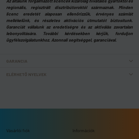
Az általunk forgalmazott licencek kizárólag hivatalos gyártóktól és
regionális, regisztrált disztribútoroktól származnak. Minden
licenc eredetét alaposan ellenőrizzük, érvényes számlát
mellékelünk, és részletes aktivációs útmutatót biztosítunk.
Garanciát vállalunk az eredetiségre és az aktiválás zavartalan
lebonyolítására. További kérdésekben kérjük, forduljon
ügyfélszolgálatunkhoz. Azonnali segítséggel, garanciával.
GARANCIA
ELÉRHETŐ NYELVEK
Vásárlói fiók
Információk