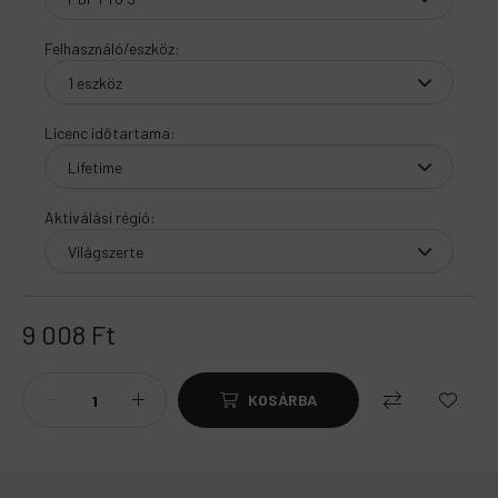
Felhasználó/eszköz
:
Licenc időtartama
:
Aktiválási régió
:
9 008
Ft
KOSÁRBA