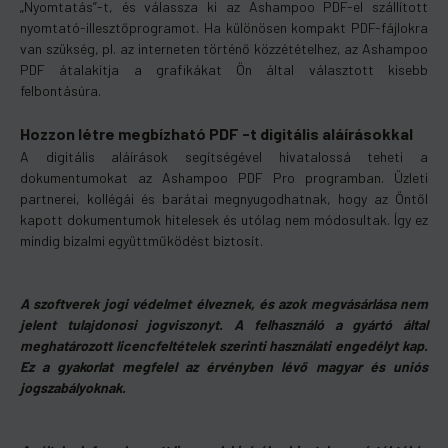
„Nyomtatás”-t, és válassza ki az Ashampoo PDF-el szállított
nyomtató-illesztőprogramot. Ha különösen kompakt PDF-fájlokra
van szükség, pl. az interneten történő közzétételhez, az Ashampoo
PDF átalakítja a grafikákat Ön által választott kisebb
felbontásúra.
Hozzon létre megbízható PDF -t digitális aláírásokkal
A digitális aláírások segítségével hivatalossá teheti a
dokumentumokat az Ashampoo PDF Pro programban. Üzleti
partnerei, kollégái és barátai megnyugodhatnak, hogy az Öntől
kapott dokumentumok hitelesek és utólag nem módosultak. Így ez
mindig bizalmi együttműködést biztosít.
A szoftverek jogi védelmet élveznek, és azok megvásárlása nem
jelent tulajdonosi jogviszonyt. A felhasználó a gyártó által
meghatározott licencfeltételek szerinti használati engedélyt kap.
Ez a gyakorlat megfelel az érvényben lévő magyar és uniós
jogszabályoknak.