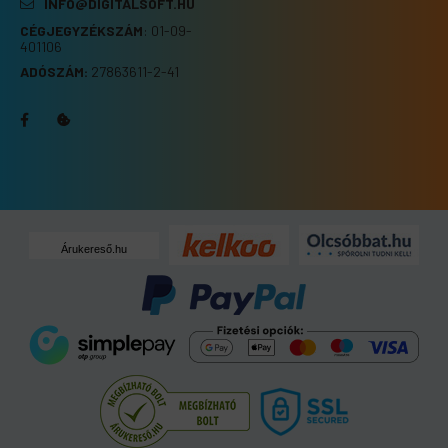
INFO@DIGITALSOFT.HU
CÉGJEGYZÉKSZÁM
:
01-09-
401106
ADÓSZÁM:
27863611-2-41
Árukereső.hu