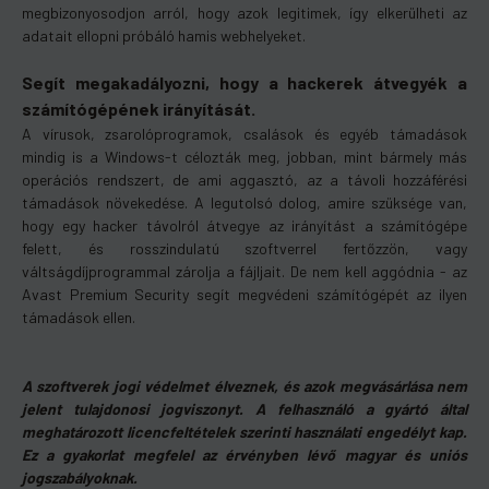
megbizonyosodjon arról, hogy azok legitimek, így elkerülheti az
adatait ellopni próbáló hamis webhelyeket.
Segít megakadályozni, hogy a hackerek átvegyék a
számítógépének irányítását.
A vírusok, zsarolóprogramok, csalások és egyéb támadások
mindig is a Windows-t célozták meg, jobban, mint bármely más
operációs rendszert, de ami aggasztó, az a távoli hozzáférési
támadások növekedése. A legutolsó dolog, amire szüksége van,
hogy egy hacker távolról átvegye az irányítást a számítógépe
felett, és rosszindulatú szoftverrel fertőzzön, vagy
váltságdíjprogrammal zárolja a fájljait. De nem kell aggódnia - az
Avast Premium Security segít megvédeni számítógépét az ilyen
támadások ellen.
A szoftverek jogi védelmet élveznek, és azok megvásárlása nem
jelent tulajdonosi jogviszonyt. A felhasználó a gyártó által
meghatározott licencfeltételek szerinti használati engedélyt kap.
Ez a gyakorlat megfelel az érvényben lévő magyar és uniós
jogszabályoknak.