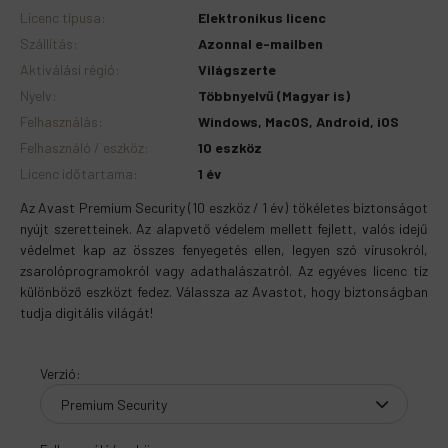
Licenc típusa
:
Elektronikus licenc
Szállítás
:
Azonnal e-mailben
Aktiválási régió
:
Világszerte
Nyelv
:
Többnyelvű (Magyar is)
Felhasználás
:
Windows, MacOS, Android, iOS
Felhasználó / eszköz
:
10 eszköz
Licenc időtartama
:
1 év
Az Avast Premium Security (10 eszköz / 1 év) tökéletes biztonságot
nyújt szeretteinek. Az alapvető védelem mellett fejlett, valós idejű
védelmet kap az összes fenyegetés ellen, legyen szó vírusokról,
zsarolóprogramokról vagy adathalászatról. Az egyéves licenc tíz
különböző eszközt fedez. Válassza az Avastot, hogy biztonságban
tudja digitális világát!
Verzió
: