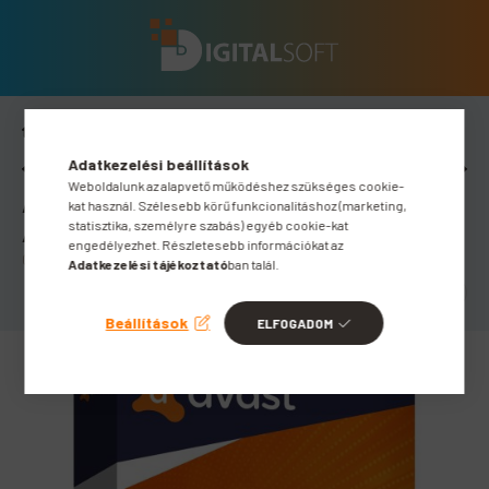
All-In-One Security
Adatkezelési beállítások
Előző termék
Következő termék
Weboldalunk az alapvető működéshez szükséges cookie-
AVAST PREMIUM SECURITY (10 ESZKÖZ
kat használ. Szélesebb körű funkcionalitáshoz (marketing,
/ 1 ÉV)
statisztika, személyre szabás) egyéb cookie-kat
engedélyezhet. Részletesebb információkat az
Cikkszám:
S-240101-0147
Adatkezelési tájékoztató
ban talál.
Beállítások
ELFOGADOM