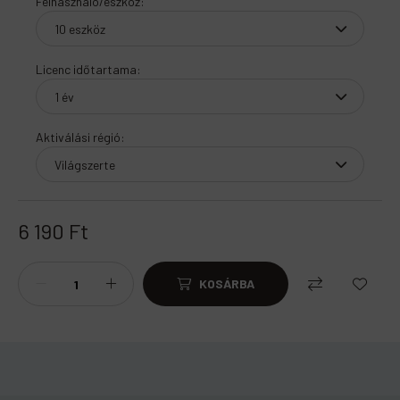
Felhasználó/eszköz
:
Licenc időtartama
:
Aktiválási régió
:
6 190
Ft
KOSÁRBA