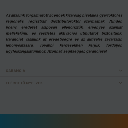
Az általunk forgalmazott licencek kizárólag hivatalos gyártóktól és
regionális, regisztrált disztribútoroktól származnak. Minden
licenc eredetét alaposan ellenőrizzük, érvényes számlát
mellékelünk, és részletes aktivációs útmutatót biztosítunk.
Garanciát vállalunk az eredetiségre és az aktiválás zavartalan
lebonyolítására. További kérdésekben kérjük, forduljon
ügyfélszolgálatunkhoz. Azonnali segítséggel, garanciával.
GARANCIA
ELÉRHETŐ NYELVEK