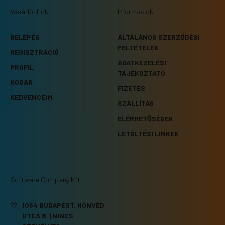
Vásárlói fiók
Információk
BELÉPÉS
ÁLTALÁNOS SZERZŐDÉSI
FELTÉTELEK
REGISZTRÁCIÓ
ADATKEZELÉSI
PROFIL
TÁJÉKOZTATÓ
KOSÁR
FIZETÉS
KEDVENCEIM
SZÁLLÍTÁS
ELÉRHETŐSÉGEK
LETÖLTÉSI LINKEK
Software Company Kft.
1054 BUDAPEST, HONVÉD
UTCA 8. (NINCS