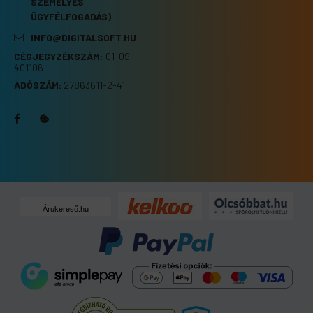
SZEMÉLYES
ÜGYFÉLFOGADÁS)
INFO@DIGITALSOFT.HU
CÉGJEGYZÉKSZÁM
:
01-09-
401106
ADÓSZÁM:
27863611-2-41
Árukereső.hu