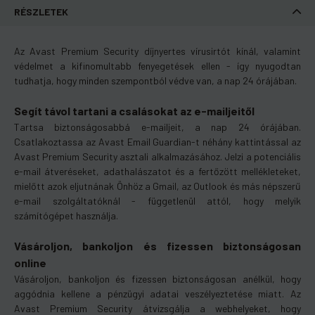
RÉSZLETEK
Az Avast Premium Security díjnyertes vírusirtót kínál, valamint
védelmet a kifinomultabb fenyegetések ellen - így nyugodtan
tudhatja, hogy minden szempontból védve van, a nap 24 órájában.
Segít távol tartani a csalásokat az e-mailjeitől
Tartsa biztonságosabbá e-mailjeit, a nap 24 órájában.
Csatlakoztassa az Avast Email Guardian-t néhány kattintással az
Avast Premium Security asztali alkalmazásához. Jelzi a potenciális
e-mail átveréseket, adathalászatot és a fertőzött mellékleteket,
mielőtt azok eljutnának Önhöz a Gmail, az Outlook és más népszerű
e-mail szolgáltatóknál - függetlenül attól, hogy melyik
számítógépet használja.
Vásároljon, bankoljon és fizessen biztonságosan
online
Vásároljon, bankoljon és fizessen biztonságosan anélkül, hogy
aggódnia kellene a pénzügyi adatai veszélyeztetése miatt. Az
Avast Premium Security átvizsgálja a webhelyeket, hogy