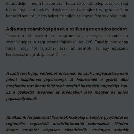
Szabaduljon meg a haszontalan kacatoktól (pl. telepítőfájlok, régi
biztonsági mentések és ideiglenes rendszerfájlok), vagy használjon
kacateltávolítót, hogy helyet csináljon az igazán fontos dolgoknak.
Adja meg számítógépének a szükséges gondoskodást
Takarítsa ki azokat a programokat, amelyek eltömítik a
számítógépet a régi szemétfájlokkal. Az AVG TuneUp pontosan
tudja, hogy hol rejtőznek ezek az adatok, és egy egyszerű
kereséssel megtalálja őket Önnek.
A szoftverek jogi védelmet élveznek, és azok megvásárlása nem
jelent tulajdonosi jogviszonyt. A felhasználó a gyártó által
meghatározott licencfeltételek szerinti használati engedélyt kap.
Ez a gyakorlat megfelel az érvényben lévő magyar és uniós
jogszabályoknak.
Az általunk forgalmazott licencek kizárólag hivatalos gyártóktól és
regionális, regisztrált disztribútoroktól származnak. Minden
licenc eredetét alaposan ellenőrizzük, érvényes számlát