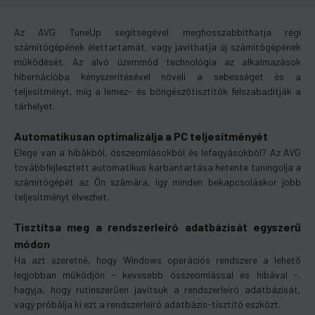
Az AVG TuneUp segítségével meghosszabbíthatja régi
számítógépének élettartamát, vagy javíthatja új számítógépének
működését. Az alvó üzemmód technológia az alkalmazások
hibernációba kényszerítésével növeli a sebességet és a
teljesítményt, míg a lemez- és böngészőtisztítók felszabadítják a
tárhelyet.
Automatikusan optimalizálja a PC teljesítményét
Elege van a hibákból, összeomlásokból és lefagyásokból? Az AVG
továbbfejlesztett automatikus karbantartása hetente tuningolja a
számítógépét az Ön számára, így minden bekapcsoláskor jobb
teljesítményt élvezhet.
Tisztítsa meg a rendszerleíró adatbázisát egyszerű
módon
Ha azt szeretné, hogy Windows operációs rendszere a lehető
legjobban működjön - kevesebb összeomlással és hibával -,
hagyja, hogy rutinszerűen javítsuk a rendszerleíró adatbázisát,
vagy próbálja ki ezt a rendszerleíró adatbázis-tisztító eszközt.