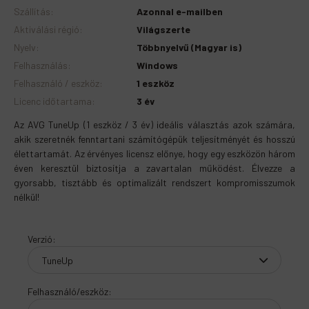
Szállítás
:
Azonnal e-mailben
Aktiválási régió
:
Világszerte
Nyelv
:
Többnyelvű (Magyar is)
Felhasználás
:
Windows
Felhasználó / eszköz
:
1 eszköz
Licenc időtartama
:
3 év
Az AVG TuneUp (1 eszköz / 3 év) ideális választás azok számára,
akik szeretnék fenntartani számítógépük teljesítményét és hosszú
élettartamát. Az érvényes licensz előnye, hogy egy eszközön három
éven keresztül biztosítja a zavartalan működést. Élvezze a
gyorsabb, tisztább és optimalizált rendszert kompromisszumok
nélkül!
Verzió
:
Felhasználó/eszköz
: