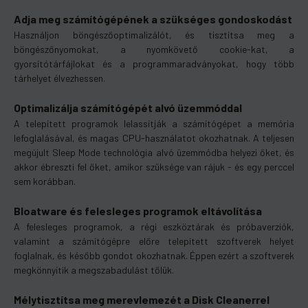
Adja meg számítógépének a szükséges gondoskodást
Használjon böngészőoptimalizálót, és tisztítsa meg a
böngészőnyomokat, a nyomkövető cookie-kat, a
gyorsítótárfájlokat és a programmaradványokat, hogy több
tárhelyet élvezhessen.
Optimalizálja számítógépét alvó üzemmóddal
A telepített programok lelassítják a számítógépet a memória
lefoglalásával, és magas CPU-használatot okozhatnak. A teljesen
megújult Sleep Mode technológia alvó üzemmódba helyezi őket, és
akkor ébreszti fel őket, amikor szüksége van rájuk - és egy perccel
sem korábban.
Bloatware és felesleges programok eltávolítása
A felesleges programok, a régi eszköztárak és próbaverziók,
valamint a számítógépre előre telepített szoftverek helyet
foglalnak, és később gondot okozhatnak. Éppen ezért a szoftverek
megkönnyítik a megszabadulást tőlük.
Mélytisztítsa meg merevlemezét a Disk Cleanerrel