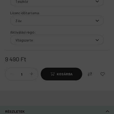
Licenc időtartama
:
Aktiválási régió
:
9 490
Ft
KOSÁRBA
RÉSZLETEK