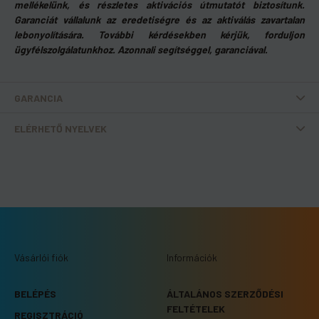
mellékelünk, és részletes aktivációs útmutatót biztosítunk.
Garanciát vállalunk az eredetiségre és az aktiválás zavartalan
lebonyolítására. További kérdésekben kérjük, forduljon
ügyfélszolgálatunkhoz. Azonnali segítséggel, garanciával.
GARANCIA
ELÉRHETŐ NYELVEK
Vásárlói fiók
Információk
BELÉPÉS
ÁLTALÁNOS SZERZŐDÉSI
FELTÉTELEK
REGISZTRÁCIÓ