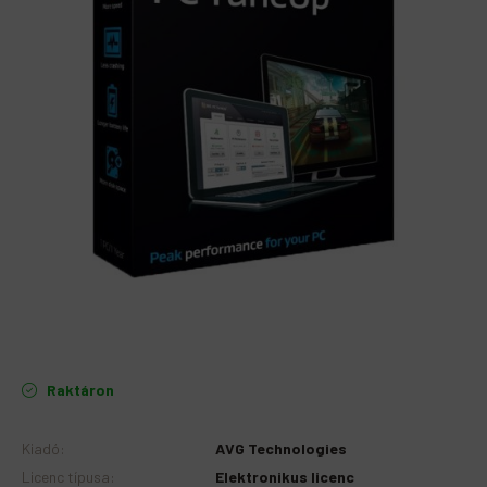
Raktáron
Kiadó
:
AVG Technologies
Licenc típusa
:
Elektronikus licenc