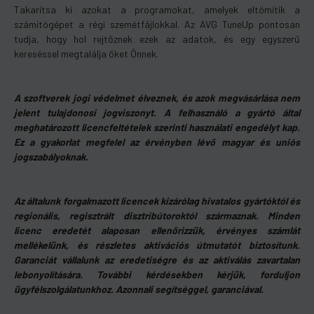
Takarítsa ki azokat a programokat, amelyek eltömítik a
számítógépet a régi szemétfájlokkal. Az AVG TuneUp pontosan
tudja, hogy hol rejtőznek ezek az adatok, és egy egyszerű
kereséssel megtalálja őket Önnek.
A szoftverek jogi védelmet élveznek, és azok megvásárlása nem
jelent tulajdonosi jogviszonyt. A felhasználó a gyártó által
meghatározott licencfeltételek szerinti használati engedélyt kap.
Ez a gyakorlat megfelel az érvényben lévő magyar és uniós
jogszabályoknak.
Az általunk forgalmazott licencek kizárólag hivatalos gyártóktól és
regionális, regisztrált disztribútoroktól származnak. Minden
licenc eredetét alaposan ellenőrizzük, érvényes számlát
mellékelünk, és részletes aktivációs útmutatót biztosítunk.
Garanciát vállalunk az eredetiségre és az aktiválás zavartalan
lebonyolítására. További kérdésekben kérjük, forduljon
ügyfélszolgálatunkhoz. Azonnali segítséggel, garanciával.