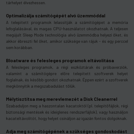
tárhelyet élvezhessen.
Optimalizálja számítógépét alvó üzemmóddal
A telepített programok lelassítják a számítógépet a memória
lefoglalásával, és magas CPU-használatot okozhatnak. A teljesen
megújult Sleep Mode technológia alvó üzemmódba helyezi őket, és
akkor ébreszti fel őket, amikor szüksége van rájuk - és egy perccel
sem korábban.
Bloatware és felesleges programok eltávolítása
A felesleges programok, a régi eszköztárak és próbaverziók,
valamint a számítógépre előre telepített szoftverek helyet
foglalnak, és később gondot okozhatnak. Éppen ezért a szoftverek
megkönnyítik a megszabadulást tőlük.
Mélytisztítsa meg merevlemezét a Disk Cleanerrel
Szabaduljon meg a haszontalan kacatoktól (pl. telepítőfájlok, régi
biztonsági mentések és ideiglenes rendszerfájlok), vagy használjon
kacateltávolítót, hogy helyet csináljon az igazán fontos dolgoknak.
Adja meg számítógépének a szükséges gondoskodást