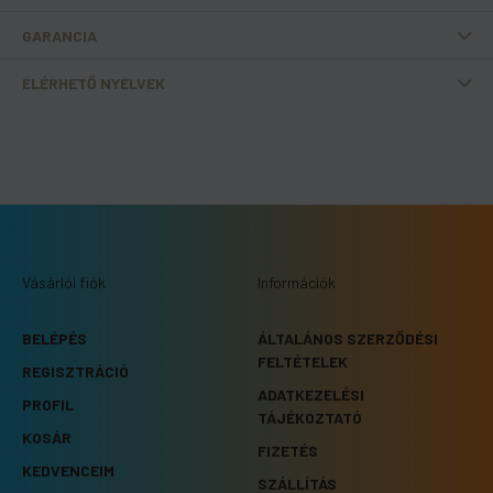
GARANCIA
ELÉRHETŐ NYELVEK
Vásárlói fiók
Információk
BELÉPÉS
ÁLTALÁNOS SZERZŐDÉSI
FELTÉTELEK
REGISZTRÁCIÓ
ADATKEZELÉSI
PROFIL
TÁJÉKOZTATÓ
KOSÁR
FIZETÉS
KEDVENCEIM
SZÁLLÍTÁS