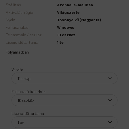
Szállítás
:
Azonnal e-mailben
Aktiválási régió
:
Világszerte
Nyelv
:
Többnyelvű (Magyar is)
Felhasználás
:
Windows
Felhasználó / eszköz
:
10 eszköz
Licenc időtartama
:
1 év
Folyamatban
Verzió
:
Felhasználó/eszköz
:
Licenc időtartama
: