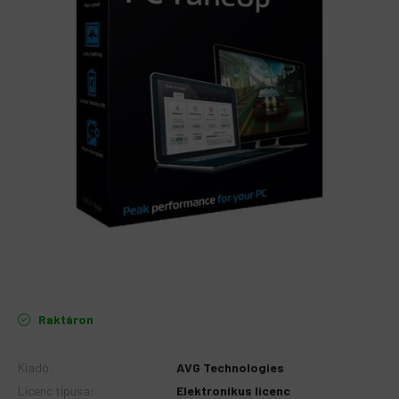
Raktáron
Kiadó
:
AVG Technologies
Licenc típusa
:
Elektronikus licenc