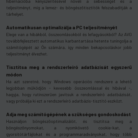
hibernációba kényszerítésével növeli a sebességet és a
teljesítményt, míg a lemez- és böngészőtisztítók felszabadítják a
tárhelyet.
Automatikusan optimalizálja a PC teljesítményét
Elege van a hibákból, összeomlásokból és lefagyásokból? Az AVG
továbbfejlesztett automatikus karbantartása hetente tuningolja a
számítógépét az Ön számára, így minden bekapcsoláskor jobb
teljesítményt élvezhet.
Tisztítsa meg a rendszerleíró adatbázisát egyszerű
módon
Ha azt szeretné, hogy Windows operációs rendszere a lehető
legjobban működjön - kevesebb összeomlással és hibával -,
hagyja, hogy rutinszerűen javítsuk a rendszerleíró adatbázisát,
vagy próbálja ki ezt a rendszerleíró adatbázis-tisztító eszközt.
Adja meg számítógépének a szükséges gondoskodást
Használjon böngészőoptimalizálót, és tisztítsa meg a
böngészőnyomokat, a nyomkövető cookie-kat, a
gyorsítótárfájlokat és a programmaradványokat, hogy több