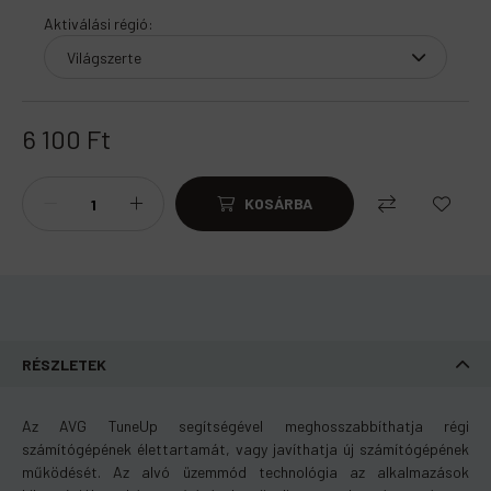
Aktiválási régió
:
6 100
Ft
KOSÁRBA
RÉSZLETEK
Az AVG TuneUp segítségével meghosszabbíthatja régi
számítógépének élettartamát, vagy javíthatja új számítógépének
működését. Az alvó üzemmód technológia az alkalmazások